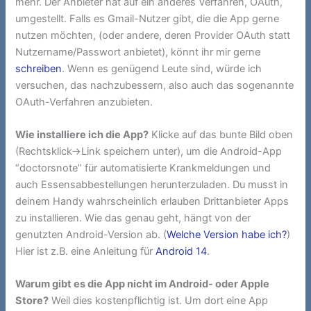
mehr. Der Anbieter hat auf ein anderes Verfahren, OAuth,
umgestellt. Falls es Gmail-Nutzer gibt, die die App gerne
nutzen möchten, (oder andere, deren Provider OAuth statt
Nutzername/Passwort anbietet), könnt ihr mir gerne
schreiben
. Wenn es genügend Leute sind, würde ich
versuchen, das nachzubessern, also auch das sogenannte
OAuth-Verfahren anzubieten.
Wie installiere ich die App?
Klicke auf das bunte Bild oben
(Rechtsklick->Link speichern unter), um die Android-App
“doctorsnote” für automatisierte Krankmeldungen und
auch Essensabbestellungen herunterzuladen. Du musst in
deinem Handy wahrscheinlich erlauben Drittanbieter Apps
zu installieren. Wie das genau geht, hängt von der
genutzten Android-Version ab. (
Welche Version habe ich?
)
Hier ist z.B. eine Anleitung für
Android 14
.
Warum gibt es die App nicht im Android- oder Apple
Store?
Weil dies kostenpflichtig ist. Um dort eine App