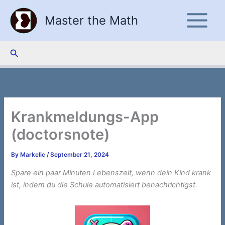
Skip
Master the Math
to
content
Search
Krankmeldungs-App
(doctorsnote)
By
Markelic
/
September 21, 2024
Spare ein paar Minuten Lebenszeit, wenn dein Kind krank
ist, indem du die Schule automatisiert benachrichtigst.